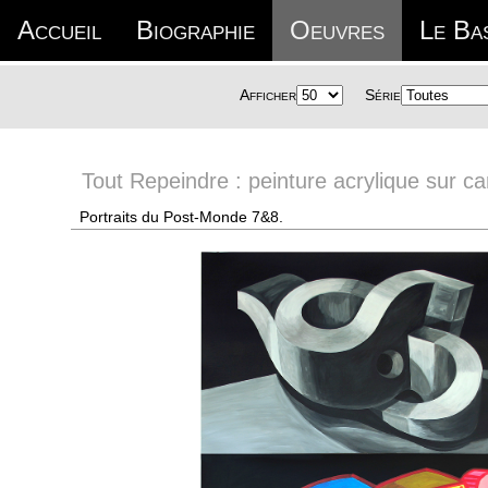
Accueil
Biographie
Oeuvres
Le Ba
Afficher
Série
Tout Repeindre : peinture acrylique sur ca
Portraits du Post-Monde 7&8.