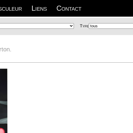
sculeur
Liens
Contact
Type
rton.